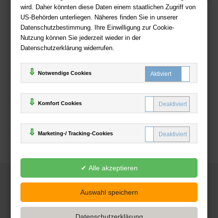
wird. Daher könnten diese Daten einem staatlichen Zugriff von
US-Behörden unterliegen. Näheres finden Sie in unserer
Zahlweisen
Datenschutzbestimmung. Ihre Einwilligung zur Cookie-
Nutzung können Sie jederzeit wieder in der
Datenschutzerklärung widerrufen.
Notwendige Cookies
Komfort Cookies
Marketing-/ Tracking-Cookies
© 2025
Deutsche-Buchhandlung.de
www.deutsche-buchhandlung.de ist ein Angebot der
KAUF
save
Handelsgesellschaft mbH
Powered by Inooga