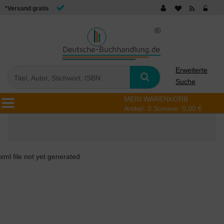
*Versand gratis
Erweiterte
Suche
MEIN WARENKORB
Artikel:
0
Summe:
0,00 €
xml file not yet generated