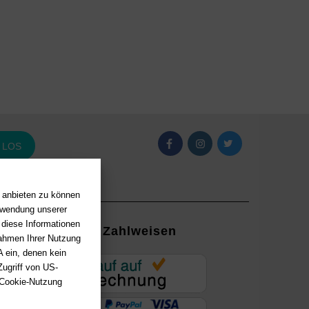
LOS
n anbieten zu können
erwendung unserer
 diese Informationen
Zahlweisen
Rahmen Ihrer Nutzung
 ein, denen kein
EUR
ugriff von US-
 Cookie-Nutzung
ung mit