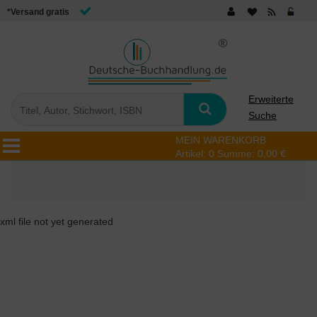
*Versand gratis
Erweiterte
Suche
MEIN WARENKORB
Artikel:
0
Summe:
0,00 €
xml file not yet generated