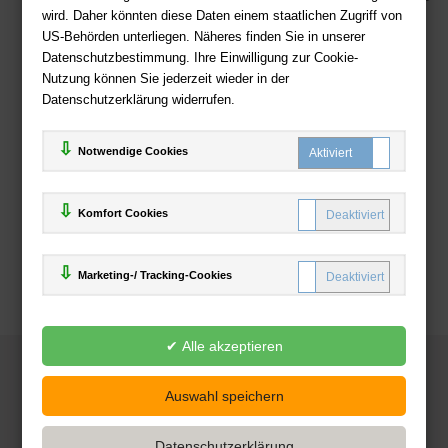
wird. Daher könnten diese Daten einem staatlichen Zugriff von
US-Behörden unterliegen. Näheres finden Sie in unserer
Zahlweisen
Datenschutzbestimmung. Ihre Einwilligung zur Cookie-
Nutzung können Sie jederzeit wieder in der
Datenschutzerklärung widerrufen.
Notwendige Cookies
Komfort Cookies
Marketing-/ Tracking-Cookies
© 2025
Deutsche-Buchhandlung.de
www.deutsche-buchhandlung.de ist ein Angebot der
KAUF
save
Handelsgesellschaft mbH
Powered by Inooga