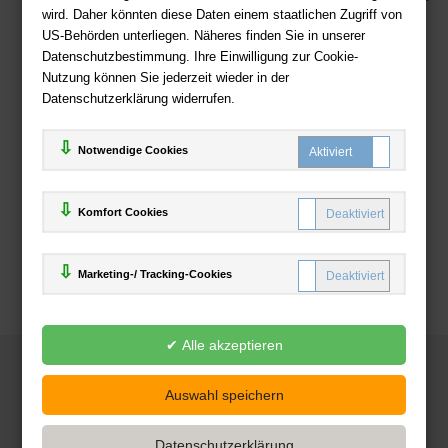
wird. Daher könnten diese Daten einem staatlichen Zugriff von
US-Behörden unterliegen. Näheres finden Sie in unserer
Zahlweisen
Datenschutzbestimmung. Ihre Einwilligung zur Cookie-
Nutzung können Sie jederzeit wieder in der
Datenschutzerklärung widerrufen.
Notwendige Cookies
Komfort Cookies
Marketing-/ Tracking-Cookies
© 2025
Deutsche-Buchhandlung.de
www.deutsche-buchhandlung.de ist ein Angebot der
KAUF
save
Handelsgesellschaft mbH
Powered by Inooga