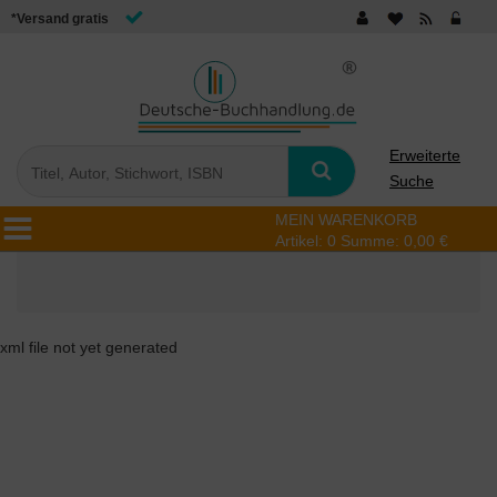
*Versand gratis
Erweiterte
Suche
MEIN WARENKORB
Artikel:
0
Summe:
0,00 €
xml file not yet generated