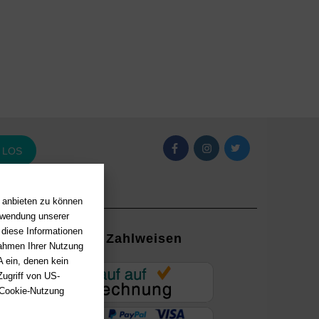
LOS
n anbieten zu können
erwendung unserer
 diese Informationen
Zahlweisen
Rahmen Ihrer Nutzung
 ein, denen kein
EUR
ugriff von US-
 Cookie-Nutzung
ung mit