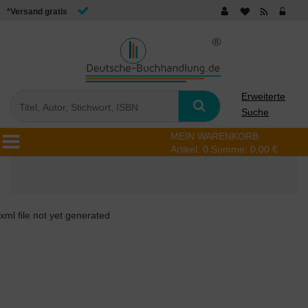
*Versand gratis
Erweiterte
Suche
MEIN WARENKORB
Artikel:
0
Summe:
0,00 €
xml file not yet generated