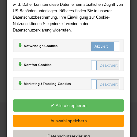
wird. Daher könnten diese Daten einem staatlichen Zugriff von
US-Behörden unterliegen. Näheres finden Sie in unserer
Zahlweisen
Datenschutzbestimmung. Ihre Einwilligung zur Cookie-
Nutzung können Sie jederzeit wieder in der
Datenschutzerklärung widerrufen.
Notwendige Cookies
Komfort Cookies
Marketing-/ Tracking-Cookies
© 2025
Deutsche-Buchhandlung.de
www.deutsche-buchhandlung.de ist ein Angebot der
KAUF
save
Handelsgesellschaft mbH
Powered by Inooga