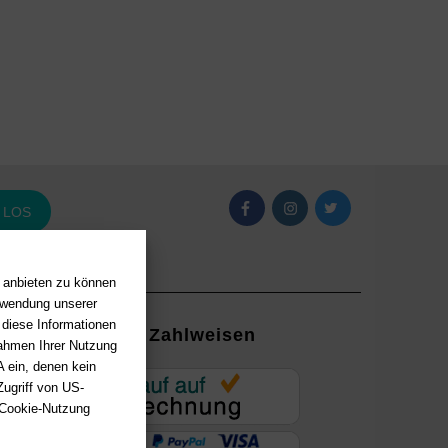
LOS
n anbieten zu können
erwendung unserer
 diese Informationen
Zahlweisen
Rahmen Ihrer Nutzung
 ein, denen kein
EUR
ugriff von US-
 Cookie-Nutzung
ung mit