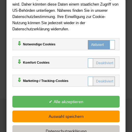
wird. Daher könnten diese Daten einem staatlichen Zugriff von
US-Behörden unterliegen. Näheres finden Sie in unserer
Zahlweisen
Datenschutzbestimmung. Ihre Einwilligung zur Cookie-
Nutzung können Sie jederzeit wieder in der
Datenschutzerklärung widerrufen.
Notwendige Cookies
Komfort Cookies
Marketing-/ Tracking-Cookies
© 2025
Deutsche-Buchhandlung.de
www.deutsche-buchhandlung.de ist ein Angebot der
KAUF
save
Handelsgesellschaft mbH
Powered by Inooga