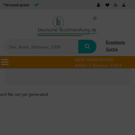
*Versand gratis
Erweiterte
Suche
MEIN WARENKORB
Artikel:
0
Summe:
0,00 €
xml file not yet generated