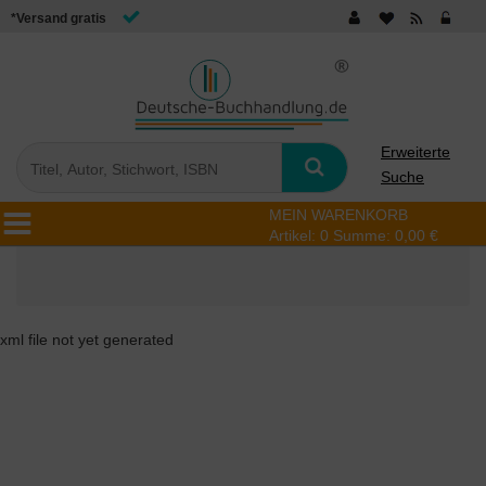
*Versand gratis
Erweiterte
Suche
MEIN WARENKORB
Artikel:
0
Summe:
0,00 €
xml file not yet generated