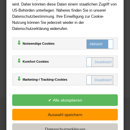
wird. Daher könnten diese Daten einem staatlichen Zugriff von
US-Behörden unterliegen. Näheres finden Sie in unserer
Zahlweisen
Datenschutzbestimmung. Ihre Einwilligung zur Cookie-
Nutzung können Sie jederzeit wieder in der
Datenschutzerklärung widerrufen.
Notwendige Cookies
Komfort Cookies
Marketing-/ Tracking-Cookies
© 2025
Deutsche-Buchhandlung.de
www.deutsche-buchhandlung.de ist ein Angebot der
KAUF
save
Handelsgesellschaft mbH
Powered by Inooga