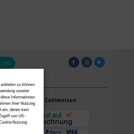
LOS
n anbieten zu können
erwendung unserer
 diese Informationen
Zahlweisen
Rahmen Ihrer Nutzung
 ein, denen kein
EUR
ugriff von US-
 Cookie-Nutzung
ung mit