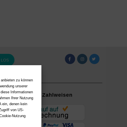
LOS
n anbieten zu können
erwendung unserer
 diese Informationen
Zahlweisen
Rahmen Ihrer Nutzung
 ein, denen kein
EUR
ugriff von US-
 Cookie-Nutzung
ung mit