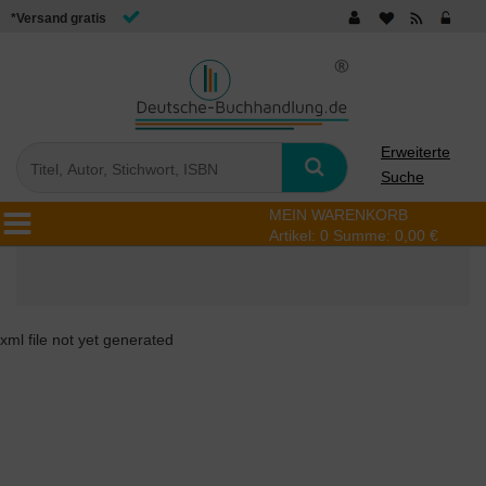
*Versand gratis
Erweiterte
Suche
MEIN WARENKORB
Artikel:
0
Summe:
0,00 €
xml file not yet generated