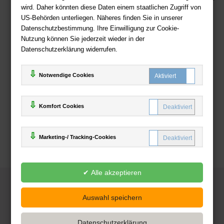
wird. Daher könnten diese Daten einem staatlichen Zugriff von
US-Behörden unterliegen. Näheres finden Sie in unserer
Zahlweisen
Datenschutzbestimmung. Ihre Einwilligung zur Cookie-
Nutzung können Sie jederzeit wieder in der
Datenschutzerklärung widerrufen.
Notwendige Cookies
Komfort Cookies
Marketing-/ Tracking-Cookies
© 2025
Deutsche-Buchhandlung.de
www.deutsche-buchhandlung.de ist ein Angebot der
KAUF
save
Handelsgesellschaft mbH
Powered by Inooga