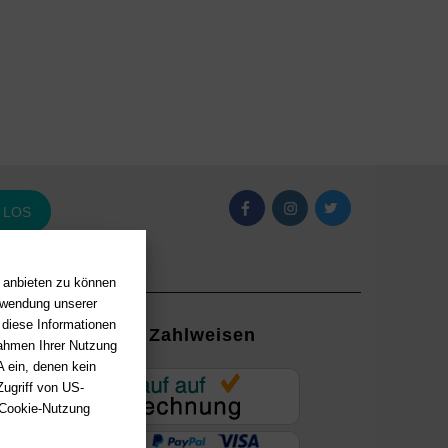
LOS
n anbieten zu können
erwendung unserer
 diese Informationen
Zahlweisen
Rahmen Ihrer Nutzung
 ein, denen kein
EUR
ugriff von US-
 Cookie-Nutzung
ung mit