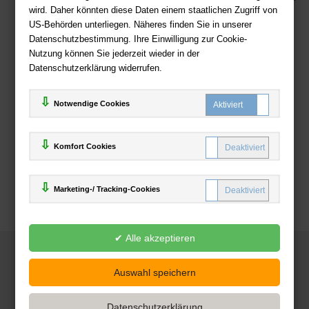
wird. Daher könnten diese Daten einem staatlichen Zugriff von
US-Behörden unterliegen. Näheres finden Sie in unserer
Zahlweisen
Datenschutzbestimmung. Ihre Einwilligung zur Cookie-
Nutzung können Sie jederzeit wieder in der
Datenschutzerklärung widerrufen.
Notwendige Cookies
Komfort Cookies
Marketing-/ Tracking-Cookies
© 2025
Deutsche-Buchhandlung.de
www.deutsche-buchhandlung.de ist ein Angebot der
KAUF
save
Handelsgesellschaft mbH
Powered by Inooga