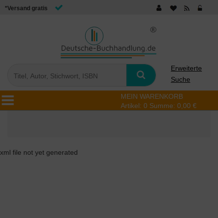
*Versand gratis
Erweiterte
Suche
MEIN WARENKORB
Artikel:
0
Summe:
0,00 €
xml file not yet generated