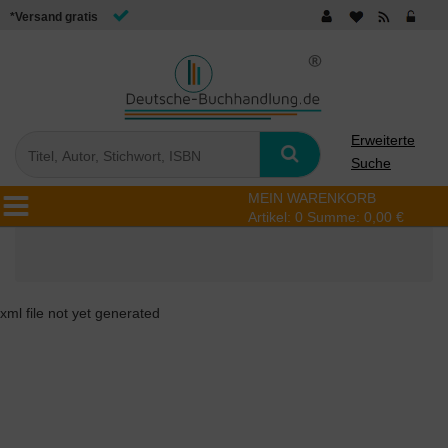
*Versand gratis
Erweiterte
Suche
MEIN WARENKORB
Artikel:
0
Summe:
0,00 €
xml file not yet generated