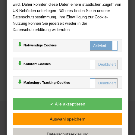
wird. Daher könnten diese Daten einem staatlichen Zugriff von
US-Behörden unterliegen. Näheres finden Sie in unserer
Zahlweisen
Datenschutzbestimmung. Ihre Einwilligung zur Cookie-
Nutzung können Sie jederzeit wieder in der
Datenschutzerklärung widerrufen.
Notwendige Cookies
Komfort Cookies
Marketing-/ Tracking-Cookies
© 2025
Deutsche-Buchhandlung.de
www.deutsche-buchhandlung.de ist ein Angebot der
KAUF
save
Handelsgesellschaft mbH
Powered by Inooga