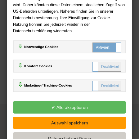
wird. Daher könnten diese Daten einem staatlichen Zugriff von
US-Behörden unterliegen. Näheres finden Sie in unserer
Zahlweisen
Datenschutzbestimmung. Ihre Einwilligung zur Cookie-
Nutzung können Sie jederzeit wieder in der
Datenschutzerklärung widerrufen.
Notwendige Cookies
Komfort Cookies
Marketing-/ Tracking-Cookies
© 2025
Deutsche-Buchhandlung.de
www.deutsche-buchhandlung.de ist ein Angebot der
KAUF
save
Handelsgesellschaft mbH
Powered by Inooga