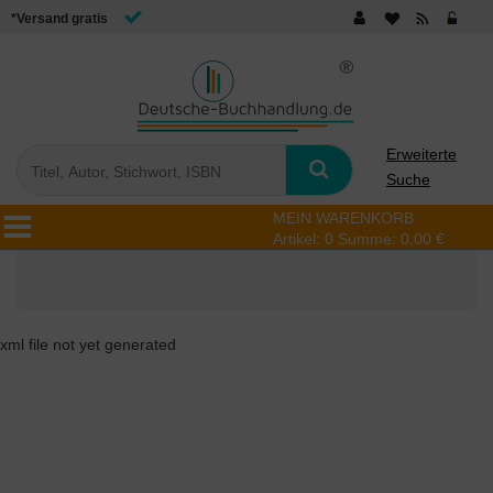
*Versand gratis
Erweiterte
Suche
MEIN WARENKORB
Artikel:
0
Summe:
0,00 €
xml file not yet generated