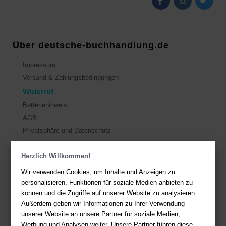
Über deutsche-buchhandlung.de
Impressum
Versand & Zahlungsbedingungen
Widerruf
Batteriehinweis
AGB
Privatsphäre und Datenschutz
Herzlich Willkommen!
Kontakt
Wir verwenden Cookies, um Inhalte und Anzeigen zu
Sie haben Fragen?
Hier finden Sie Antworten auf häufig gestellte
personalisieren, Funktionen für soziale Medien anbieten zu
Fragen.
können und die Zugriffe auf unserer Website zu analysieren.
Fragen per E-Mail:
service@deutsche-buchhandlung.de
Außerdem geben wir Informationen zu Ihrer Verwendung
unserer Website an unsere Partner für soziale Medien,
Telefon: +49 (0)511 - 982 684 41
Werbung und Analysen weiter. Unsere Partner führen diese