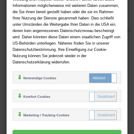
Ihre Vorteile bei uns
Informationen möglicherweise mit weiteren Daten zusammen,
die Sie ihnen bereit gestellt haben oder die sie im Rahmen
Kostenloser Versand ab 36,- EUR Bestellwert
Ihrer Nutzung der Dienste gesammelt haben. Dies schließt
Sicherer Online Shop und Zahlung mit SSL-Verschlüsselung
unter Umständen die Weitergabe Ihrer Daten in die USA ein,
denen kein angemessenes Datenschutzniveau bescheinigt
Viele Zahlungsmethoden wie PayPal, Amazon Payment, Vorkasse
wird. Daher könnten diese Daten einem staatlichen Zugriff von
US-Behörden unterliegen. Näheres finden Sie in unserer
Zahlweisen
Datenschutzbestimmung. Ihre Einwilligung zur Cookie-
Nutzung können Sie jederzeit wieder in der
Datenschutzerklärung widerrufen.
Notwendige Cookies
Komfort Cookies
Marketing-/ Tracking-Cookies